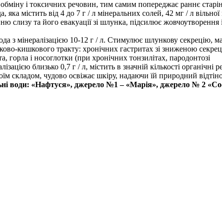
 обміну і токсичних речовин, тим самим попереджає раннє старін
 яка містить від 4 до 7 г / л мінеральних солей, 42 мг / л віль
нню слизу та його евакуації зі шлунка, підсилює жовчоутворення
ода з мінералізацією 10-12 г / л. Стимулює шлункову секрецію, 
ово-кишкового тракту: хронічних гастритах зі зниженою секреціє
, горла і носоглотки (при хронічних тонзилітах, пародонтозі
ізацією близько 0,7 г / л, містить в значній кількості органічні 
їм складом, чудово освіжає шкіру, надаючи їй природний відтіно
ні води: «Нафтуся», джерело №1 – «Марія», джерело № 2 «Со