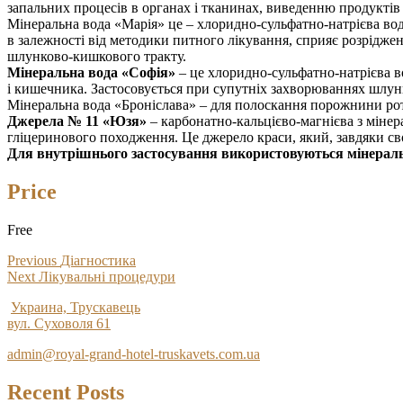
запальних процесів в органах і тканинах, виведенню продуктів
Мінеральна вода «Марія» це – хлоридно-сульфатно-натрієва вода,
в залежності від методики питного лікування, сприяє розрідже
шлунково-кишкового тракту.
Мінеральна вода «Софія»
– це хлоридно-сульфатно-натрієва в
і кишечника. Застосовується при супутніх захворюваннях шлунк
Мінеральна вода «Броніслава» – для полоскання порожнини рота
Джерела № 11 «Юзя»
– карбонатно-кальцієво-магнієва з мінерал
гліцеринового походження. Це джерело краси, який, завдяки сво
Для внутрішнього застосування використовуються мінераль
Price
Free
Post
Previous
Previous
Діагностика
Next
post:
Next
Лікувальні процедури
navigation
post:
Украина, Трускавець
вул. Суховоля 61
admin@royal-grand-hotel-truskavets.com.ua
Recent Posts