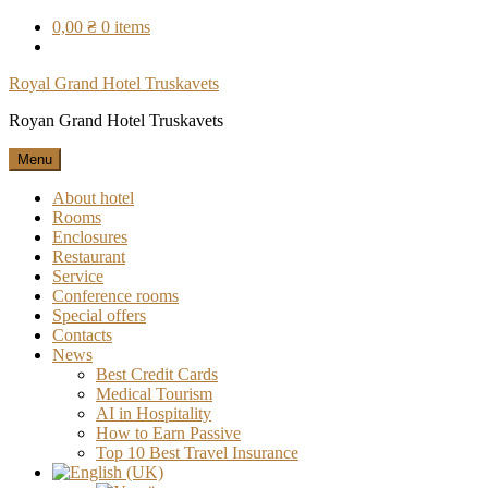
Skip
0,00 ₴
0 items
to
content
Royal Grand Hotel Truskavets
Royan Grand Hotel Truskavets
Menu
About hotel
Rooms
Enclosures
Restaurant
Service
Conference rooms
Special offers
Contacts
News
Best Credit Cards
Medical Tourism
AI in Hospitality
How to Earn Passive
Top 10 Best Travel Insurance