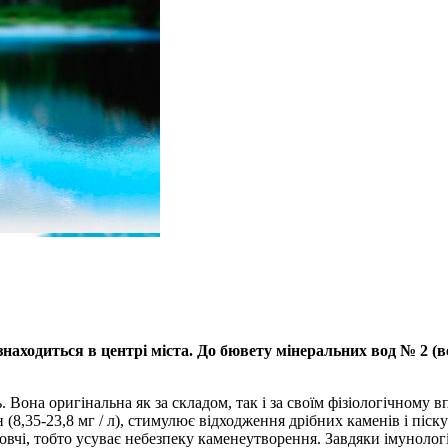
находиться в центрі міста. До бювету мінеральних вод № 2 (ве
Вона оригінальна як за складом, так і за своїм фізіологічному 
ин (8,35-23,8 мг / л), стимулює відходження дрібних каменів і піс
жовчі, тобто усуває небезпеку каменеутворення. Завдяки імунологі