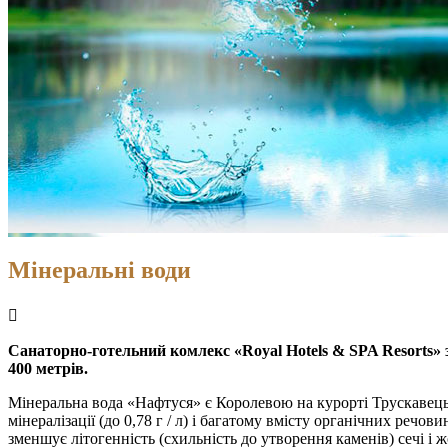
Мінеральні води
Санаторно-готельний комлекс «Royal Hotels & SPA Resorts» з
400 метрів.
Мінеральна вода «Нафтуся» є Королевою на курорті Трускавець. 
мінералізації (до 0,78 г / л) і багатому вмісту органічних речов
зменшує літогенність (схильність до утворення каменів) сечі і 