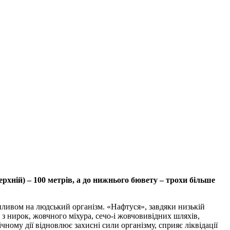
рхній) – 100 метрів, а до нижнього бювету – трохи більше
впливом на людський організм. «Нафтуся», завдяки низькій
ку з нирок, жовчного міхура, сечо-і жовчовивідних шляхів,
чному дії відновлює захисні сили організму, сприяє ліквідації