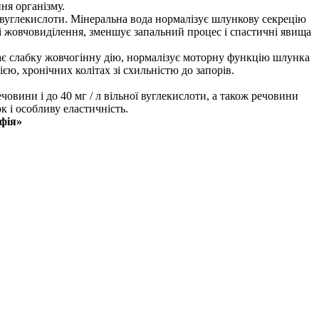
ня організму.
ної вуглекислоти. Мінеральна вода нормалізує шлункову секрецію
 і жовчовиділення, зменшує запальний процес і спастичні явища
має слабку жовчогінну дію, нормалізує моторну функцію шлунка
ю, хронічних колітах зі схильністю до запорів.
речовини і до 40 мг / л вільної вуглекислоти, а також речовини
к і особливу еластичність.
фія»