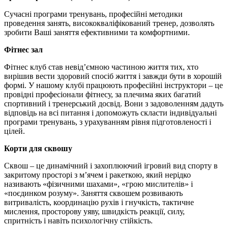
Сучасні програми тренувань, професійні методики
проведення занять, висококваліфікований тренер, дозволять
зробити Ваші заняття ефективними та комфортними.
Фітнес зал
Фітнес клуб став невід’ємною частиною життя тих, хто
вирішив вести здоровий спосіб життя і завжди бути в хорошій
формі. У нашому клубі працюють професійні інструктори – це
провідні професіонали фітнесу, за плечима яких багатий
спортивний і тренерський досвід. Вони з задоволенням дадуть
відповідь на всі питання і допоможуть скласти індивідуальні
програми тренувань, з урахуванням рівня підготовленості і
цілей.
Корти для сквошу
Сквош – це динамічний і захоплюючий ігровий вид спорту в
закритому просторі з м’ячем і ракеткою, який нерідко
називають «фізичними шахами», «грою мислителів» і
«поєдинком розуму». Заняття сквошем розвивають
витривалість, координацію рухів і гнучкість, тактичне
мислення, просторову уяву, швидкість реакції, силу,
спритність і навіть психологічну стійкість.