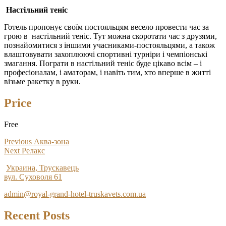
Настільний теніс
Готель пропонує своїм постояльцям весело провести час за
грою в
настільний теніс
. Тут можна скоротати час з друзями,
познайомитися з іншими учасниками-постояльцями, а також
влаштовувати захоплюючі спортивні турніри і чемпіонські
змагання. Пограти в настільний теніс буде цікаво всім – і
професіоналам, і аматорам, і навіть тим, хто вперше в житті
візьме ракетку в руки.
Price
Free
Post
Previous
Previous
Аква-зона
Next
post:
Next
Релакс
navigation
post:
Украина, Трускавець
вул. Суховоля 61
admin@royal-grand-hotel-truskavets.com.ua
Recent Posts