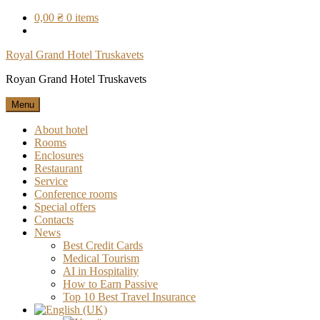
Skip
0,00 ₴
0 items
to
content
Royal Grand Hotel Truskavets
Royan Grand Hotel Truskavets
Menu
About hotel
Rooms
Enclosures
Restaurant
Service
Conference rooms
Special offers
Contacts
News
Best Credit Cards
Medical Tourism
AI in Hospitality
How to Earn Passive
Top 10 Best Travel Insurance