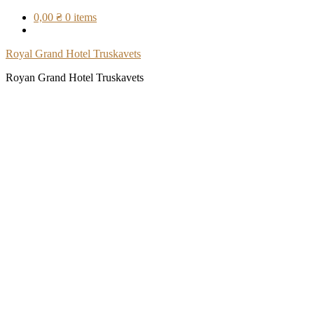
Skip
0,00 ₴
0 items
to
content
Royal Grand Hotel Truskavets
Royan Grand Hotel Truskavets