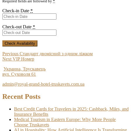
Required fields are followed by
*
Check-in Date
*
Check-out Date
*
Post
Previous
Previous
Стандарт двомісний з одним ліжком
Next
post:
Next
VIP Номер
navigation
post:
Украина, Трускавець
вул. Суховоля 61
admin@royal-grand-hotel-truskavets.com.ua
Recent Posts
Best Credit Cards for Travelers in 2025: Cashback, Miles, and
Insurance Benefits
Medical Tourism in Eastern Europe: Why More People
Choose Truskavets
AI in Hospitality: How Artificial Intelligence Is Transforming