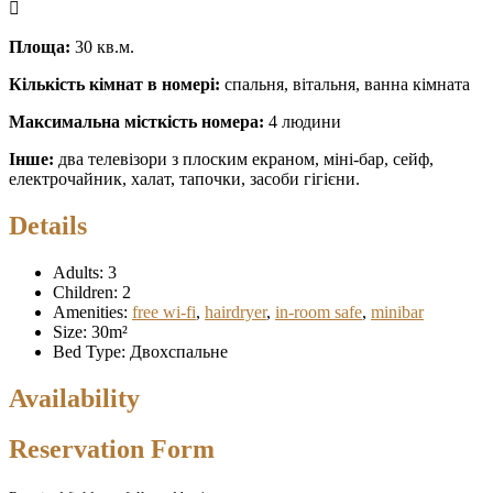
Площа:
30 кв.м.
Кількість кімнат в номері:
спальня, вітальня, ванна кімната
Максимальна місткість номера:
4 людини
Інше:
два телевізори з плоским екраном, міні-бар, сейф,
електрочайник, халат, тапочки, засоби гігієни.
Details
Adults:
3
Children:
2
Amenities:
free wi-fi
,
hairdryer
,
in-room safe
,
minibar
Size:
30m²
Bed Type:
Двохспальне
Availability
Reservation Form