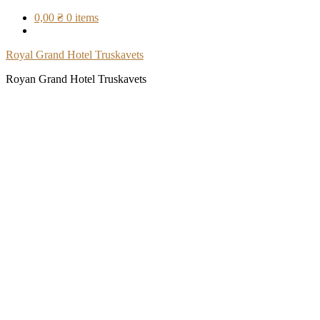
Skip
0,00 ₴
0 items
to
content
Royal Grand Hotel Truskavets
Royan Grand Hotel Truskavets