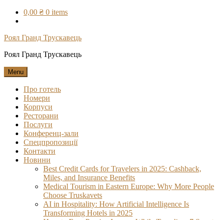
Skip
0,00 ₴
0 items
to
content
Роял Гранд Трускавець
Роял Гранд Трускавець
Menu
Про готель
Номери
Корпуси
Ресторани
Послуги
Конференц-зали
Спецпропозиції
Контакти
Новини
Best Credit Cards for Travelers in 2025: Cashback,
Miles, and Insurance Benefits
Medical Tourism in Eastern Europe: Why More People
Choose Truskavets
AI in Hospitality: How Artificial Intelligence Is
Transforming Hotels in 2025