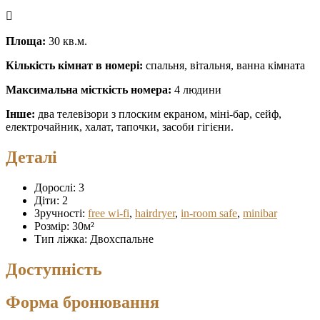
Площа:
30 кв.м.
Кількість кімнат в номері:
спальня, вітальня, ванна кімната
Максимальна місткість номера:
4 людини
Інше:
два телевізори з плоским екраном, міні-бар, сейф,
електрочайник, халат, тапочки, засоби гігієни.
Деталі
Дорослі:
3
Діти:
2
Зручності:
free wi-fi
,
hairdryer
,
in-room safe
,
minibar
Розмір:
30м²
Тип ліжка:
Двохспальне
Доступність
Форма бронювання