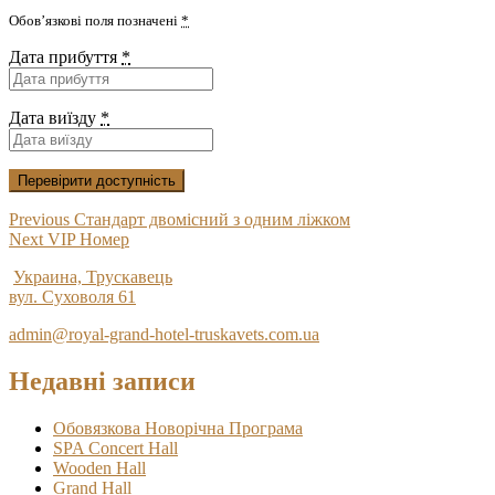
Обов’язкові поля позначені
*
Дата прибуття
*
Дата виїзду
*
Навігація
Previous
Previous
Стандарт двомісний з одним ліжком
Next
post:
Next
VIP Номер
записів
post:
Украина, Трускавець
вул. Суховоля 61
admin@royal-grand-hotel-truskavets.com.ua
Недавні записи
Обовязкова Новорічна Програма
SPA Concert Hall
Wooden Hall
Grand Hall