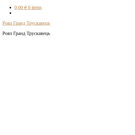
Skip
0,00 ₴
0 items
to
content
Роял Гранд Трускавець
Роял Гранд Трускавець