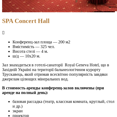
SPA Concert Hall
11.10.2024
by
in
11.10.2024
admin
Конференц-
зали
Конференц-зал площа — 200 м2
в
Вмістимість — 325 чел.
Трускавці
Висота стелі — 4 м.
ш/д — 10х20 м.
Зал знаходиться в готелі-санаторії Royal Geneva Hotel, що в
Західній Україні на території бальнеологічним курорту
Трускавець, який отримав всесвітню популярність завдяки
джерелам цілющих мінеральних вод.
В стоимость аренды конференц-залов включены (при
аренде на полный день):
базовая рассадка (театр, классная комната, круглый, стол
и др.)
экран
проектор