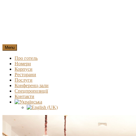
Menu
Про готель
Номери
Корпуси
Ресторани
Послуги
Конференц-зали
Спецпропозиції
Контакти