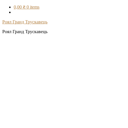
Skip
0,00 ₴
0 items
to
content
Роял Гранд Трускавець
Роял Гранд Трускавець