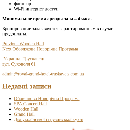
флипчарт
Wi-Fi интернет доступ
Минимальное время аренды зала – 4 часа.
Бронирование зала является гарантированным в случае
предоплаты.
Навігація
Previous
Previous
Wooden Hall
Next
post:
Next
Обовязкова Новорічна Програма
записів
post:
Украина, Трускавець
вул. Суховоля 61
admin@royal-grand-hotel-truskavets.com.ua
Недавні записи
Обовязкова Новорічна Програма
SPA Concert Hall
Wooden Hall
Grand Hall
Дім української і грузинської кухні